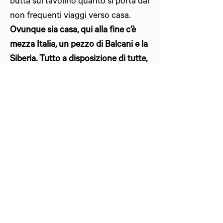
butta sul tavolino quanto si porta dai
non frequenti viaggi verso casa.
Ovunque sia casa, qui alla fine c’è
mezza Italia, un pezzo di Balcani e la
Siberia.
Tutto a disposizione di tutte,
tutte che hanno lasciato un bel
pezzo del tutto per esser qui.
Mentre sei ospite di quella famiglia
allargata,
senti parlare di idee e di
futuro
, di maglia della nazionale e di
rivincita contro
"quella che, vedrai, la
prossima volta non passa.."
. Ma
anche di problemi quotidiani di
lavoro - molte delle ragazze, oltre
alla pallanuoto sei giorni a settimana,
lavorano - e magari di sogni che