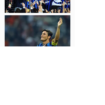
Non è la prima volta che Nike utilizza
i mash-up per esaltare collaborazioni
storiche; le "What the LeBron" sono
dal 2013 una
colorway
che si ripete
ogni anno nella silhouette del
numero 23 dei Lakers ed in questo