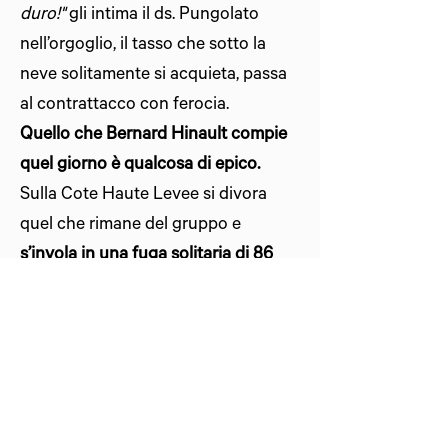
duro!"
gli intima il ds. Pungolato
nell’orgoglio, il tasso che sotto la
neve solitamente si acquieta, passa
al contrattacco con ferocia.
Quello che Bernard Hinault compie
quel giorno è qualcosa di epico.
Sulla Cote Haute Levee si divora
quel che rimane del gruppo e
s’invola in una fuga solitaria di 86
chilometri, prima sotto la neve, poi
sotto la pioggia gelida, e infine
resistendo alle folate di vento artico
che lo prendono a schiaffi.
Lui non
fa una piega e macina chilometri su
chilometri fino al traguardo di Liegi.