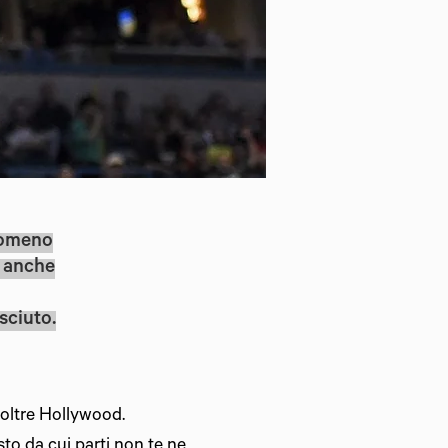
nomeno
e anche
sciuto.
a oltre Hollywood.
to da cui parti non te ne