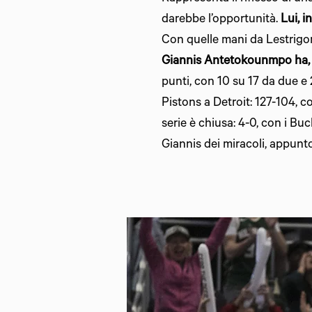
darebbe l’opportunità.
Lui, i
Con quelle mani da Lestrigone
Giannis Antetokounmpo ha, f
punti, con 10 su 17 da due e 
Pistons a Detroit: 127-104, 
serie è chiusa: 4-0, con i B
Giannis dei miracoli, appunto