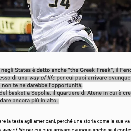
egli States è detto anche "the Greek Freak", il Fe
lesso di una
way of life
per cui puoi arrivare ovunqu
i non te ne darebbe l'opportunità.
del basket a Sepolia, il quartiere di Atene in cui è cre
dare ancora più in alto.
rare la testa agli americani, perché una storia come la sua v
a
way of life
per cui puoi arrivare ovunque anche se il contes