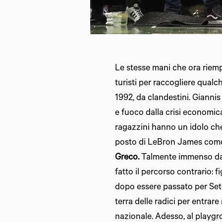
Le stesse mani che ora riemp
turisti per raccogliere qualc
1992, da clandestini. Giannis
e fuoco dalla crisi economica
ragazzini hanno un idolo che 
posto di LeBron James come
Greco.
Talmente immenso da sc
fatto il percorso contrario: fi
dopo essere passato per Seto
terra delle radici per entrare
nazionale. Adesso, al playgr