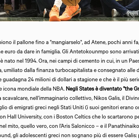
iono il pallone fino a "mangiarselo", ad Atene, pochi anni f
he euro da dare in famiglia. Gli Antetokounmpo sono arrivati 
 è nato nel 1994. Ora, nei campi di cemento in cui, in un Pa
, umiliato dalla finanza turbocapitalista e consegnato alle 
guadagna 24 milioni di dollari a stagione e che è il più ser
 icona mondiale della NBA.
Negli States è diventato "the G
avalcare, nell’immaginario collettivo, Nikos Galis, il Divino
glio di emigrati greci negli Stati Uniti (i suoi genitori erano or
n Hall University, con i Boston Celtics che lo scartarono pe
 nel mito, quello vero, con l’Aris Salonicco – e il Panathinaiko
ound, gli adolescenti greci non sognano più di essere Galis