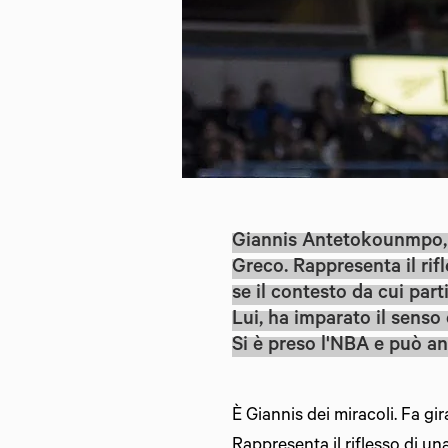
Giannis Antetokounmpo, n
Greco. Rappresenta il rif
se il contesto da cui part
Lui, ha imparato il senso 
S
i è preso l'NBA e può an
È Giannis dei miracoli. Fa gi
Rappresenta il riflesso di un